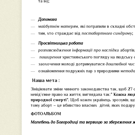
та ін);
Допомога
майбутнім матерям
, які потрапили в складні обс
тим, хто страждає від
постабортного синдрому
;
Просвітницька робота
розповсюдження інформації про наслідки
абортів
поширення
християнського погляду на людську с
заохочення молоді дотримуватися
дошлюбної чи
ознайомлення подружніх пар з природними
метода
Наша мета :
Зініціювати зміни чинного законодавства так, щоб 27 
невід’ємне право на життя, виглядала так:
”
К
ожна люд
природної смерті”.
Щоб кожен українець зрозумів, що
тому аборт – це вбивство власних дітей, яких подару
ФОТОАЛЬБОМ
Молебень до Богородиці та вервицю за збереження