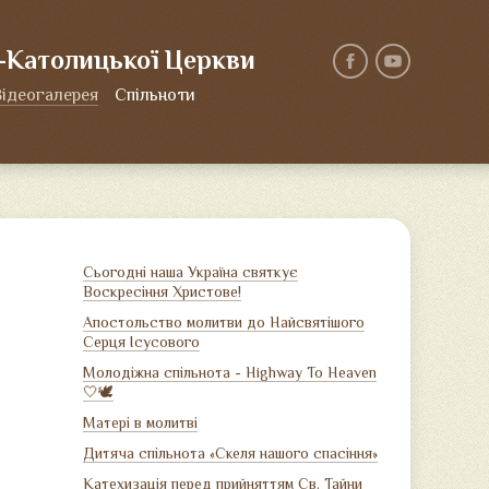
о-Католицької Церкви
Відеогалерея
Спільноти
Сьогодні наша Україна святкує
Воскресіння Христове!
Апостольство молитви до Найсвятішого
Серця Ісусового
Молодіжна спільнота - Highway To Heaven
🤍🕊
Матері в молитві
Дитяча спільнота «Скеля нашого спасіння»
Катехизація перед прийняттям Св. Тайни