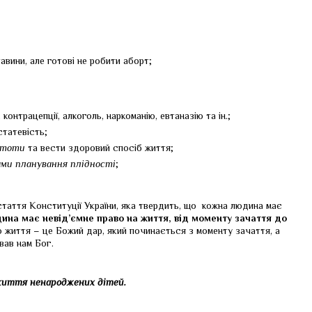
тавини, але готові не робити аборт;
, контрацепції, алкоголь, наркоманію, евтаназію та ін.;
татевість;
стоти
та вести здоровий спосіб життя;
ми планування плідності
;
стаття Конституції України, яка твердить, що к
ожна людина має
ина має невід’ємне право на життя, від моменту зачаття до
 життя – це Божий дар, який починається з моменту зачаття, а
вав нам Бог.
 життя ненароджених дітей.