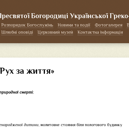
Пресвятої Богородиці Української Грек
Розпорядок Богослужінь
Новини та події
Фотогалерея
Шлюбні оповіді
Церковний музей
Контактна інформація
«Рух за життя»
природної смерті
;
ненародженої дитини
, молитовне стояння біля пологового будинку