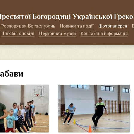
Пресвятої Богородиці Української Грек
Розпорядок Богослужінь
Новини та події
Фотогалерея
Шлюбні оповіді
Церковний музей
Контактна інформація
забави