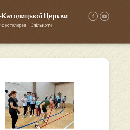
о-Католицької Церкви
Відеогалерея
Спільноти