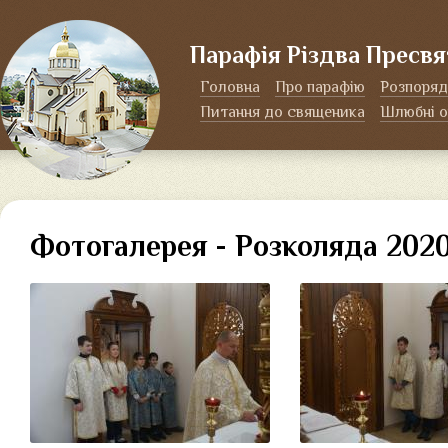
Парафія Різдва Пресвя
Головна
Про парафію
Розпоряд
Питання до священика
Шлюбні о
Фотогалерея - Розколяда 202