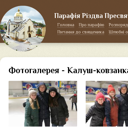
Парафія Різдва Пресвя
Головна
Про парафію
Розпоряд
Питання до священика
Шлюбні о
Фотогалерея - Калуш-ковзанк